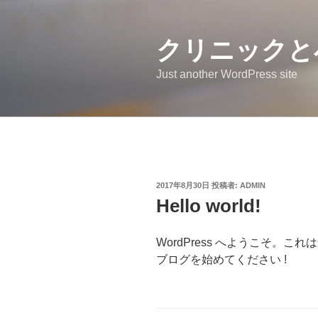
コ
ン
クリニックと
テ
ン
Just another WordPress site
ツ
へ
ス
キ
ッ
プ
投
2017年8月30日
投稿者:
ADMIN
稿
Hello world!
日:
WordPress へようこそ。
ブログを始めてください !