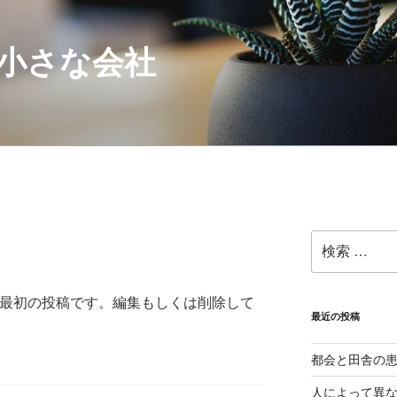
小さな会社
検
索:
これは最初の投稿です。編集もしくは削除して
最近の投稿
都会と田舎の
人によって異